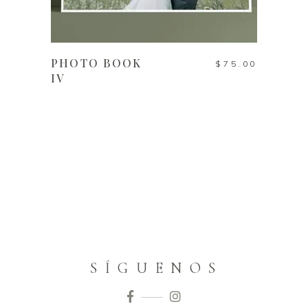
AÑADIR AL CARRITO
PHOTO BOOK
$
75.00
IV
S Í G U E N O S