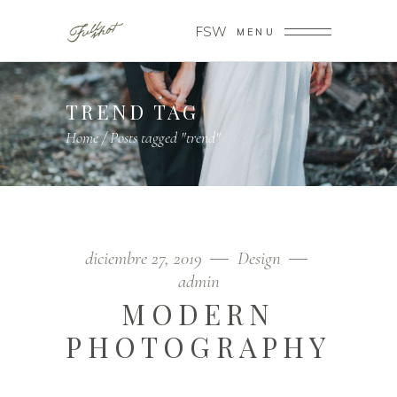
FSW
MENU
TREND TAG
Home
/
Posts tagged "trend"
diciembre 27, 2019
Design
admin
MODERN
PHOTOGRAPHY