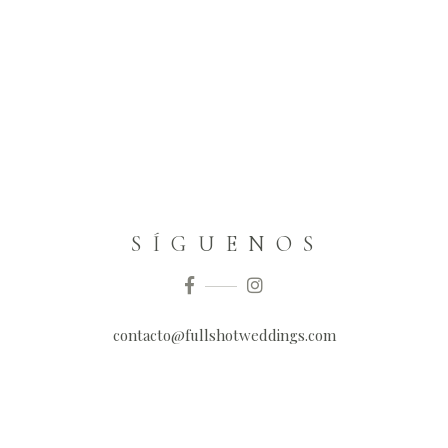
S Í G U E N O S
contacto@fullshotweddings.com