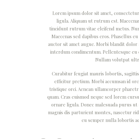
Lorem ipsum dolor sit amet, consectetur a
ligula. Aliquam ut rutrum est. Maecenas 
tincidunt rutrum vitae eleifend metus. Nu
Maecenas sed dapibus eros. Phasellus eu mi
auctor sit amet augue. Morbi blandit dolor
interdum condimentum. Pellentesque eu ex 
Nullam volutpat ultr
Curabitur feugiat mauris lobortis, sagittis
efficitur pretium. Morbi accumsan id orci
tristique orci. Aenean ullamcorper pharet
quam. Cras euismod neque sed lorem cursus i
ornare ligula. Donec malesuada purus ut a
magnis dis parturient montes, nascetur rid
eu semper nulla lobortis ac