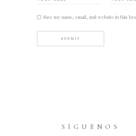
Save my name, email, and website in this br
SUBMIT
S Í G U E N O S