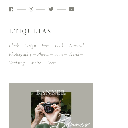
ETIQUETAS
Black
Design
Face
Look
Natural
Photography
Photos
Style
Trend
Wedding
White
Zoom