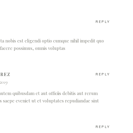
REPLY
a nobis est eligendi optio cumque nihil impedit quo
facere possimus, omnis voluptas
AREZ
REPLY
 2019
utem quibusdam et aut officiis debitis aut rerum
s saepe eveniet ut et voluptates repudiandae sint
REPLY