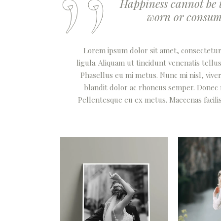
Happiness cannot be t
worn or consumed
Lorem ipsum dolor sit amet, consectetur a
ligula. Aliquam ut tincidunt venenatis tel
Phasellus eu mi metus. Nunc mi nisl, viverr
blandit dolor ac rhoncus semper. Donec
Pellentesque eu ex metus. Maecenas facilisis