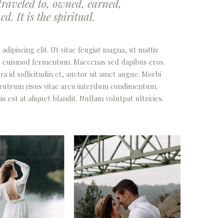
raveled to, owned, earned,
. It is the spiritual.
dipiscing elit. Ut vitae feugiat magna, ut mattis
lus euismod fermentum. Maecenas sed dapibus eros.
a id sollicitudin et, auctor sit amet augue. Morbi
 rutrum risus vitae arcu interdum condimentum.
 est at aliquet blandit. Nullam volutpat ultricies.