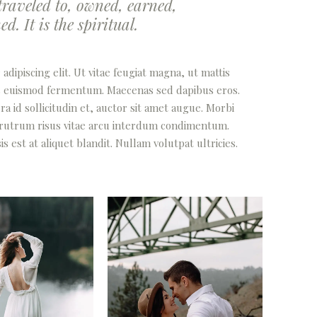
raveled to, owned, earned,
. It is the spiritual.
dipiscing elit. Ut vitae feugiat magna, ut mattis
lus euismod fermentum. Maecenas sed dapibus eros.
a id sollicitudin et, auctor sit amet augue. Morbi
 rutrum risus vitae arcu interdum condimentum.
 est at aliquet blandit. Nullam volutpat ultricies.