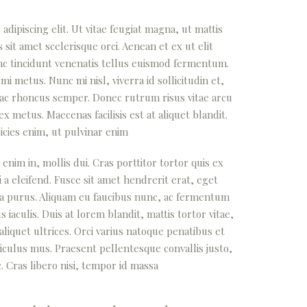
dipiscing elit. Ut vitae feugiat magna, ut mattis
sit amet scelerisque orci. Aenean et ex ut elit
nc tincidunt venenatis tellus euismod fermentum.
 metus. Nunc mi nisl, viverra id sollicitudin et,
 ac rhoncus semper. Donec rutrum risus vitae arcu
metus. Maecenas facilisis est at aliquet blandit.
icies enim, ut pulvinar enim
 enim in, mollis dui. Cras porttitor tortor quis ex
 a eleifend. Fusce sit amet hendrerit erat, eget
ra purus. Aliquam eu faucibus nunc, ac fermentum
aculis. Duis at lorem blandit, mattis tortor vitae,
liquet ultrices. Orci varius natoque penatibus et
iculus mus. Praesent pellentesque convallis justo,
. Cras libero nisi, tempor id massa