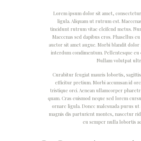
Lorem ipsum dolor sit amet, consectetur a
ligula. Aliquam ut rutrum est. Maecenas 
tincidunt rutrum vitae eleifend metus. Nu
Maecenas sed dapibus eros. Phasellus eu mi
auctor sit amet augue. Morbi blandit dolor
interdum condimentum. Pellentesque eu ex 
Nullam volutpat ultr
Curabitur feugiat mauris lobortis, sagittis
efficitur pretium. Morbi accumsan id orci
tristique orci. Aenean ullamcorper pharet
quam. Cras euismod neque sed lorem cursus i
ornare ligula. Donec malesuada purus ut a
magnis dis parturient montes, nascetur rid
eu semper nulla lobortis ac