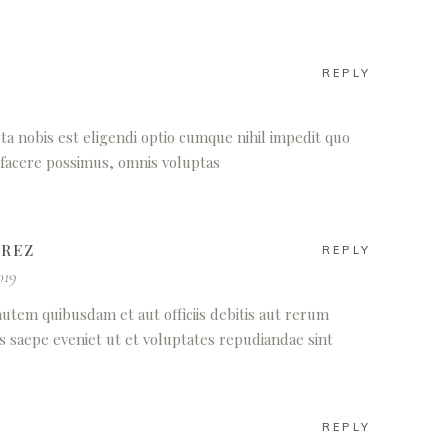
REPLY
a nobis est eligendi optio cumque nihil impedit quo
facere possimus, omnis voluptas
AREZ
REPLY
019
utem quibusdam et aut officiis debitis aut rerum
s saepe eveniet ut et voluptates repudiandae sint
REPLY