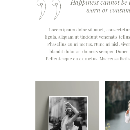
Happiness cannot be t
worn or consumed
Lorem ipsum dolor sit amet, consectetur a
ligula. Aliquam ut tincidunt venenatis tel
Phasellus eu mi metus. Nunc mi nisl, viverr
blandit dolor ac rhoncus semper. Donec
Pellentesque eu ex metus. Maecenas facilisis