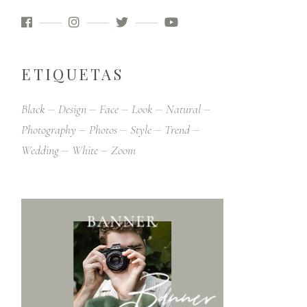
ETIQUETAS
Black
Design
Face
Look
Natural
Photography
Photos
Style
Trend
Wedding
White
Zoom