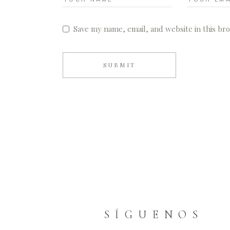
Save my name, email, and website in this br
SUBMIT
S Í G U E N O S