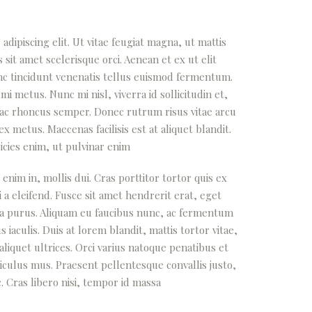
dipiscing elit. Ut vitae feugiat magna, ut mattis
sit amet scelerisque orci. Aenean et ex ut elit
nc tincidunt venenatis tellus euismod fermentum.
 metus. Nunc mi nisl, viverra id sollicitudin et,
 ac rhoncus semper. Donec rutrum risus vitae arcu
metus. Maecenas facilisis est at aliquet blandit.
icies enim, ut pulvinar enim
 enim in, mollis dui. Cras porttitor tortor quis ex
 a eleifend. Fusce sit amet hendrerit erat, eget
ra purus. Aliquam eu faucibus nunc, ac fermentum
aculis. Duis at lorem blandit, mattis tortor vitae,
liquet ultrices. Orci varius natoque penatibus et
iculus mus. Praesent pellentesque convallis justo,
. Cras libero nisi, tempor id massa