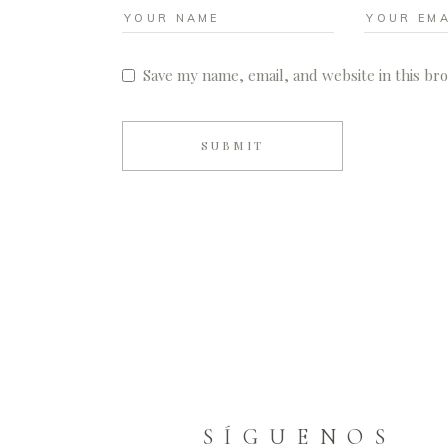
Save my name, email, and website in this br
SUBMIT
S Í G U E N O S