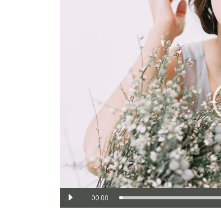
de
vídeo
00:00