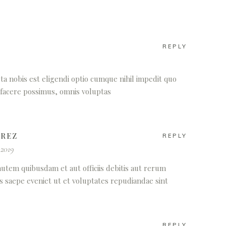
REPLY
a nobis est eligendi optio cumque nihil impedit quo
facere possimus, omnis voluptas
AREZ
REPLY
 2019
utem quibusdam et aut officiis debitis aut rerum
s saepe eveniet ut et voluptates repudiandae sint
REPLY