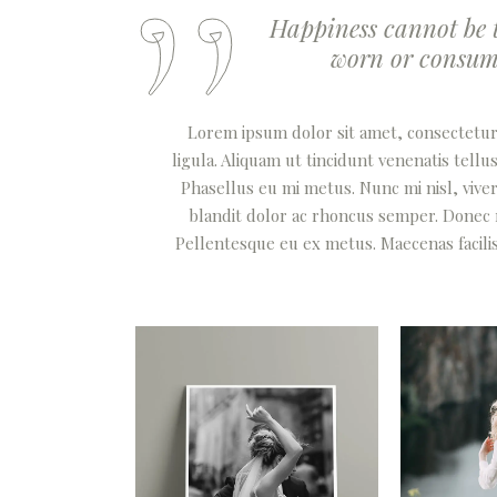
Happiness cannot be t
worn or consumed
Lorem ipsum dolor sit amet, consectetur a
ligula. Aliquam ut tincidunt venenatis tel
Phasellus eu mi metus. Nunc mi nisl, viverr
blandit dolor ac rhoncus semper. Donec
Pellentesque eu ex metus. Maecenas facilisis