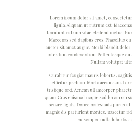
Lorem ipsum dolor sit amet, consectetur a
ligula. Aliquam ut rutrum est. Maecenas 
tincidunt rutrum vitae eleifend metus. Nu
Maecenas sed dapibus eros. Phasellus eu mi
auctor sit amet augue. Morbi blandit dolor
interdum condimentum. Pellentesque eu ex 
Nullam volutpat ultr
Curabitur feugiat mauris lobortis, sagittis
efficitur pretium. Morbi accumsan id orci
tristique orci. Aenean ullamcorper pharet
quam. Cras euismod neque sed lorem cursus i
ornare ligula. Donec malesuada purus ut a
magnis dis parturient montes, nascetur rid
eu semper nulla lobortis ac