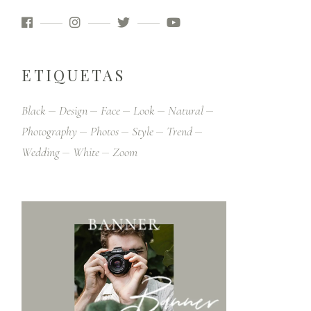
ETIQUETAS
Black
Design
Face
Look
Natural
Photography
Photos
Style
Trend
Wedding
White
Zoom